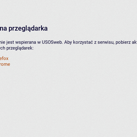
na przeglądarka
nie jest wspierana w USOSweb. Aby korzystać z serwisu, pobierz ak
ych przeglądarek:
refox
hrome