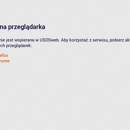
na przeglądarka
nie jest wspierana w USOSweb. Aby korzystać z serwisu, pobierz ak
ych przeglądarek:
refox
hrome