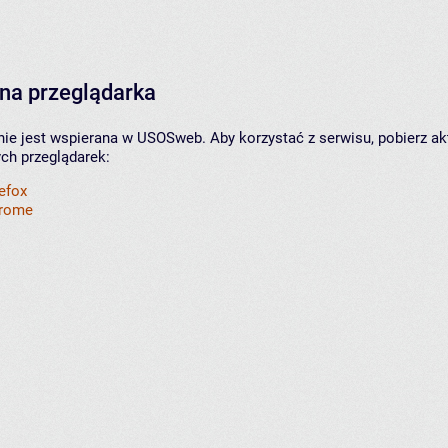
na przeglądarka
nie jest wspierana w USOSweb. Aby korzystać z serwisu, pobierz ak
ych przeglądarek:
refox
hrome