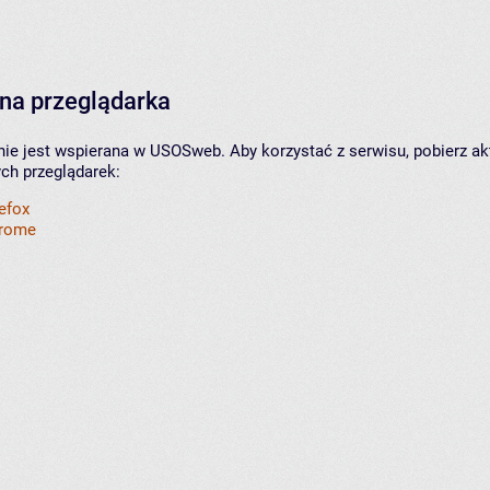
na przeglądarka
nie jest wspierana w USOSweb. Aby korzystać z serwisu, pobierz ak
ych przeglądarek:
refox
hrome