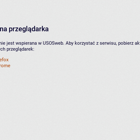
na przeglądarka
nie jest wspierana w USOSweb. Aby korzystać z serwisu, pobierz ak
ych przeglądarek:
refox
hrome