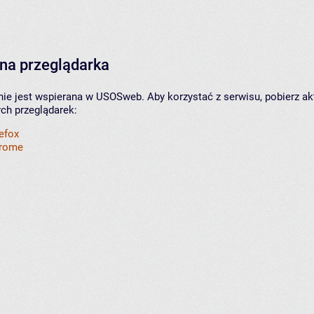
na przeglądarka
nie jest wspierana w USOSweb. Aby korzystać z serwisu, pobierz ak
ych przeglądarek:
refox
hrome