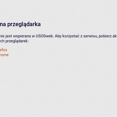
na przeglądarka
nie jest wspierana w USOSweb. Aby korzystać z serwisu, pobierz ak
ych przeglądarek:
refox
hrome