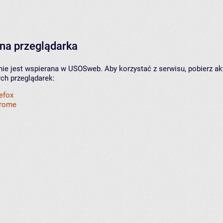
na przeglądarka
nie jest wspierana w USOSweb. Aby korzystać z serwisu, pobierz ak
ych przeglądarek:
refox
hrome