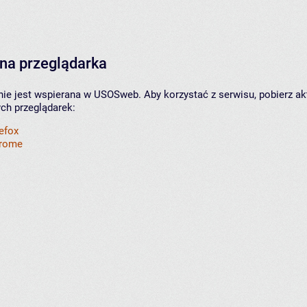
na przeglądarka
nie jest wspierana w USOSweb. Aby korzystać z serwisu, pobierz ak
ych przeglądarek:
refox
hrome