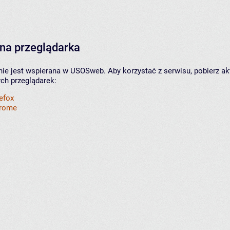
na przeglądarka
nie jest wspierana w USOSweb. Aby korzystać z serwisu, pobierz ak
ych przeglądarek:
refox
hrome