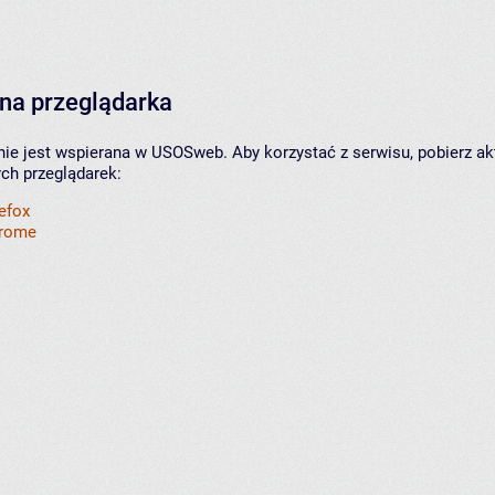
na przeglądarka
nie jest wspierana w USOSweb. Aby korzystać z serwisu, pobierz ak
ych przeglądarek:
refox
hrome