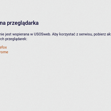
na przeglądarka
nie jest wspierana w USOSweb. Aby korzystać z serwisu, pobierz ak
ych przeglądarek:
refox
hrome