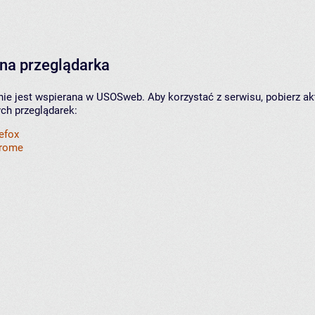
na przeglądarka
nie jest wspierana w USOSweb. Aby korzystać z serwisu, pobierz ak
ych przeglądarek:
refox
hrome