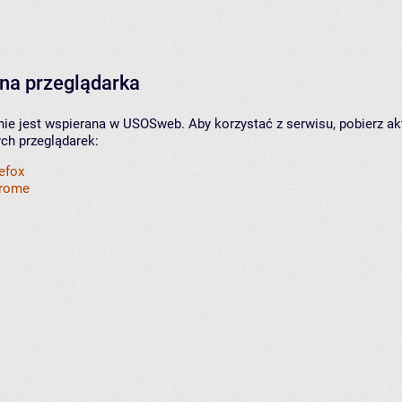
na przeglądarka
nie jest wspierana w USOSweb. Aby korzystać z serwisu, pobierz ak
ych przeglądarek:
refox
hrome