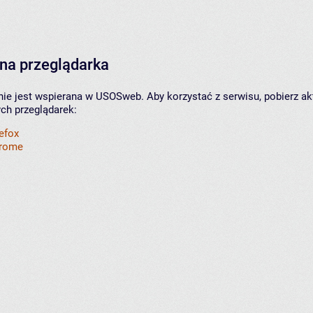
na przeglądarka
nie jest wspierana w USOSweb. Aby korzystać z serwisu, pobierz ak
ych przeglądarek:
refox
hrome