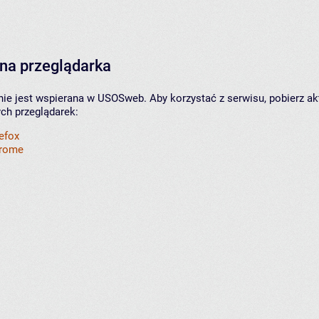
na przeglądarka
nie jest wspierana w USOSweb. Aby korzystać z serwisu, pobierz ak
ych przeglądarek:
refox
hrome