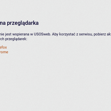
na przeglądarka
nie jest wspierana w USOSweb. Aby korzystać z serwisu, pobierz ak
ych przeglądarek:
refox
hrome