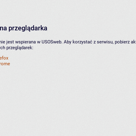
na przeglądarka
nie jest wspierana w USOSweb. Aby korzystać z serwisu, pobierz ak
ych przeglądarek:
refox
hrome