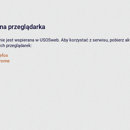
na przeglądarka
nie jest wspierana w USOSweb. Aby korzystać z serwisu, pobierz ak
ych przeglądarek:
refox
hrome