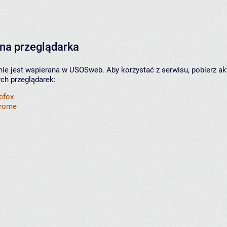
na przeglądarka
nie jest wspierana w USOSweb. Aby korzystać z serwisu, pobierz ak
ych przeglądarek:
refox
hrome