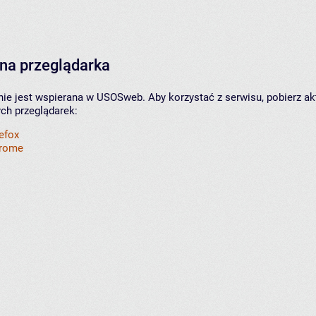
na przeglądarka
nie jest wspierana w USOSweb. Aby korzystać z serwisu, pobierz ak
ych przeglądarek:
refox
hrome