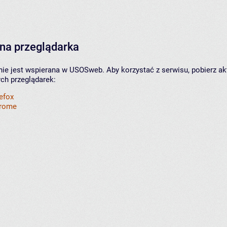
na przeglądarka
nie jest wspierana w USOSweb. Aby korzystać z serwisu, pobierz ak
ych przeglądarek:
refox
hrome