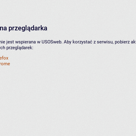
na przeglądarka
nie jest wspierana w USOSweb. Aby korzystać z serwisu, pobierz ak
ych przeglądarek:
refox
hrome