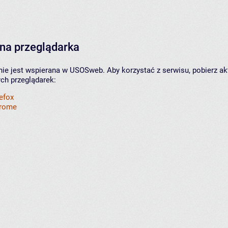
na przeglądarka
nie jest wspierana w USOSweb. Aby korzystać z serwisu, pobierz ak
ych przeglądarek:
refox
hrome