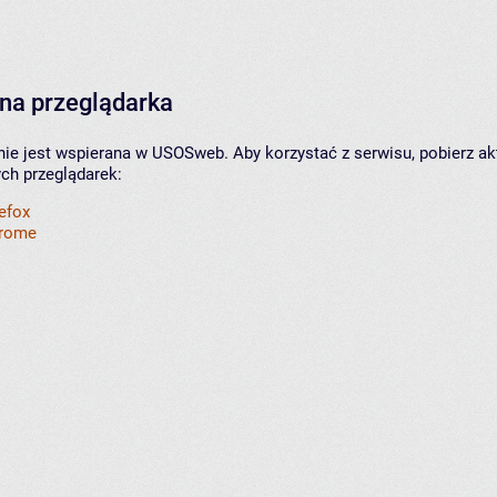
na przeglądarka
nie jest wspierana w USOSweb. Aby korzystać z serwisu, pobierz ak
ych przeglądarek:
refox
hrome