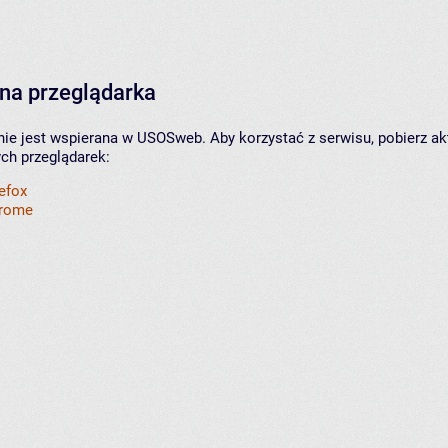
na przeglądarka
nie jest wspierana w USOSweb. Aby korzystać z serwisu, pobierz ak
ych przeglądarek:
refox
hrome