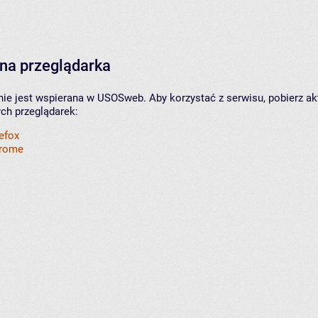
na przeglądarka
nie jest wspierana w USOSweb. Aby korzystać z serwisu, pobierz ak
ych przeglądarek:
refox
hrome