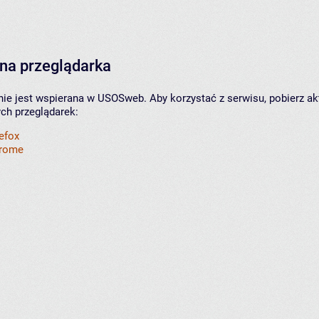
na przeglądarka
nie jest wspierana w USOSweb. Aby korzystać z serwisu, pobierz ak
ych przeglądarek:
refox
hrome