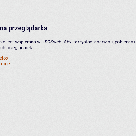
na przeglądarka
nie jest wspierana w USOSweb. Aby korzystać z serwisu, pobierz ak
ych przeglądarek:
refox
hrome