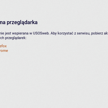
na przeglądarka
nie jest wspierana w USOSweb. Aby korzystać z serwisu, pobierz ak
ych przeglądarek:
refox
hrome