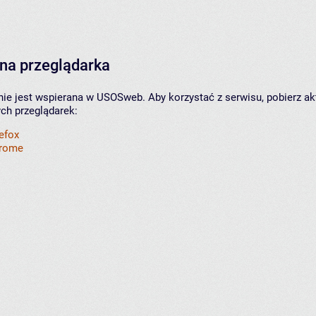
na przeglądarka
nie jest wspierana w USOSweb. Aby korzystać z serwisu, pobierz ak
ych przeglądarek:
refox
hrome