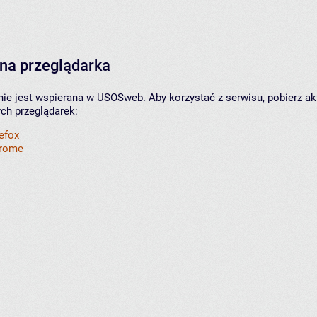
na przeglądarka
nie jest wspierana w USOSweb. Aby korzystać z serwisu, pobierz ak
ych przeglądarek:
refox
hrome