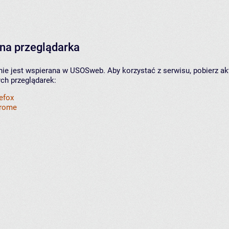
na przeglądarka
nie jest wspierana w USOSweb. Aby korzystać z serwisu, pobierz ak
ych przeglądarek:
refox
hrome