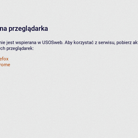
na przeglądarka
nie jest wspierana w USOSweb. Aby korzystać z serwisu, pobierz ak
ych przeglądarek:
refox
hrome