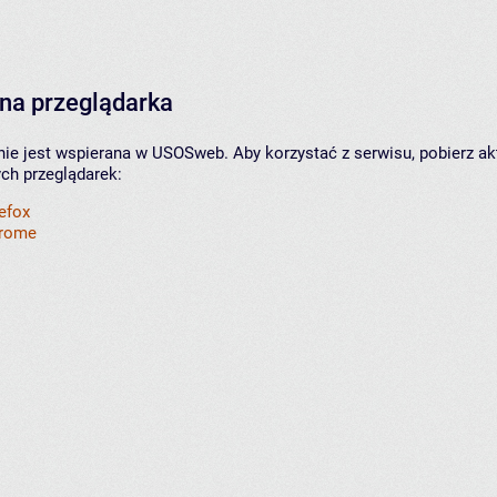
na przeglądarka
nie jest wspierana w USOSweb. Aby korzystać z serwisu, pobierz ak
ych przeglądarek:
refox
hrome