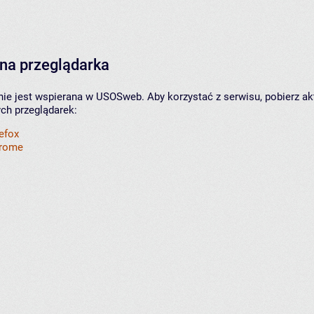
na przeglądarka
nie jest wspierana w USOSweb. Aby korzystać z serwisu, pobierz ak
ych przeglądarek:
refox
hrome