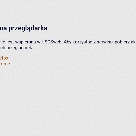
na przeglądarka
nie jest wspierana w USOSweb. Aby korzystać z serwisu, pobierz ak
ych przeglądarek:
refox
hrome