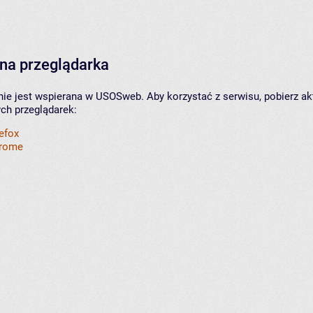
na przeglądarka
nie jest wspierana w USOSweb. Aby korzystać z serwisu, pobierz ak
ych przeglądarek:
refox
hrome