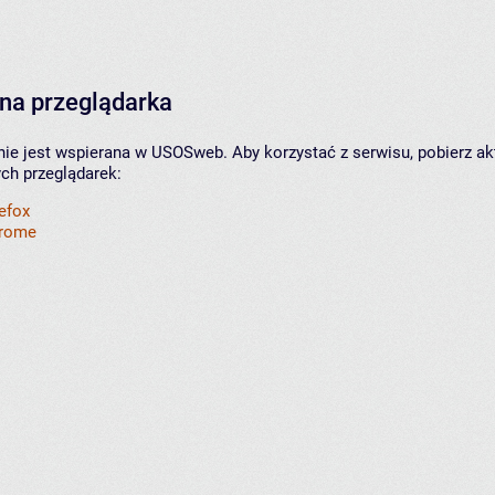
na przeglądarka
nie jest wspierana w USOSweb. Aby korzystać z serwisu, pobierz ak
ych przeglądarek:
refox
hrome