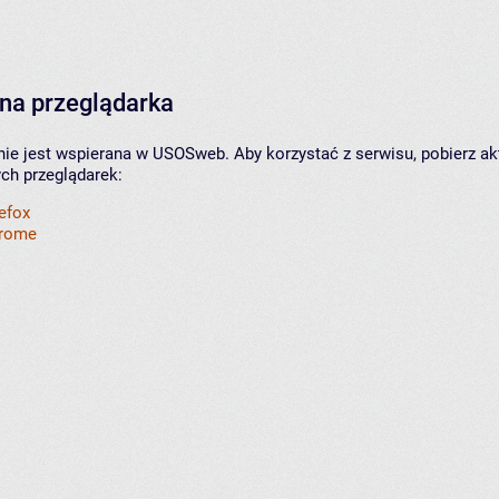
na przeglądarka
nie jest wspierana w USOSweb. Aby korzystać z serwisu, pobierz ak
ych przeglądarek:
refox
hrome