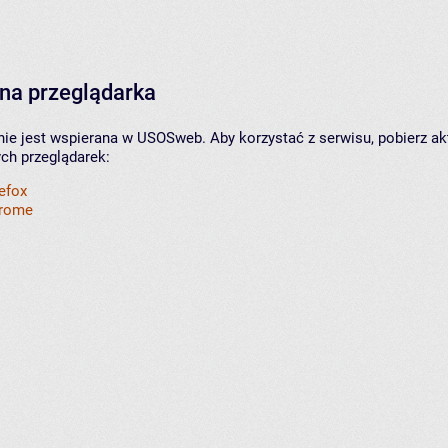
na przeglądarka
nie jest wspierana w USOSweb. Aby korzystać z serwisu, pobierz ak
ych przeglądarek:
refox
hrome