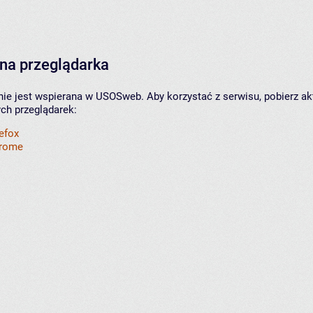
na przeglądarka
nie jest wspierana w USOSweb. Aby korzystać z serwisu, pobierz ak
ych przeglądarek:
refox
hrome