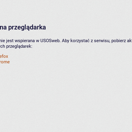
na przeglądarka
nie jest wspierana w USOSweb. Aby korzystać z serwisu, pobierz ak
ych przeglądarek:
refox
hrome