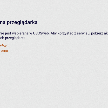
na przeglądarka
nie jest wspierana w USOSweb. Aby korzystać z serwisu, pobierz ak
ych przeglądarek:
refox
hrome