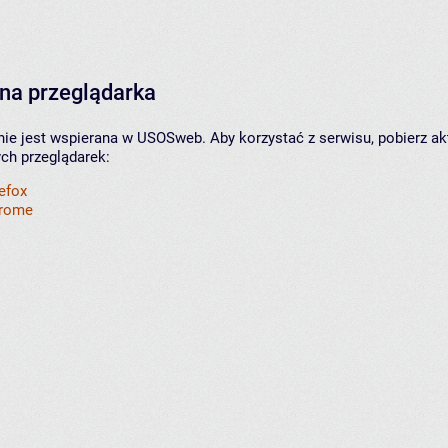
na przeglądarka
nie jest wspierana w USOSweb. Aby korzystać z serwisu, pobierz ak
ych przeglądarek:
refox
hrome