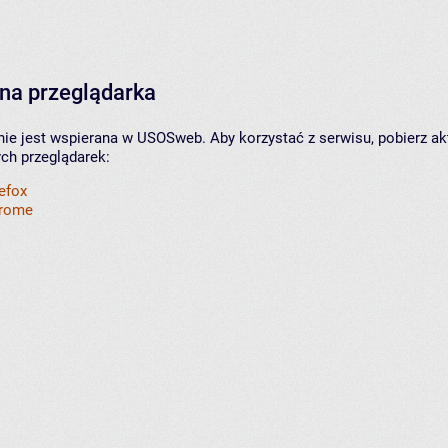
na przeglądarka
nie jest wspierana w USOSweb. Aby korzystać z serwisu, pobierz ak
ych przeglądarek:
refox
hrome