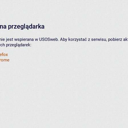
na przeglądarka
nie jest wspierana w USOSweb. Aby korzystać z serwisu, pobierz ak
ych przeglądarek:
refox
hrome