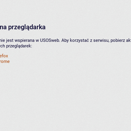
na przeglądarka
nie jest wspierana w USOSweb. Aby korzystać z serwisu, pobierz ak
ych przeglądarek:
refox
hrome