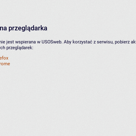
na przeglądarka
nie jest wspierana w USOSweb. Aby korzystać z serwisu, pobierz ak
ych przeglądarek:
refox
hrome