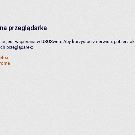
na przeglądarka
nie jest wspierana w USOSweb. Aby korzystać z serwisu, pobierz ak
ych przeglądarek:
refox
hrome